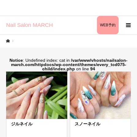
Nail Salon MARCH
WEB予約
ホーム
Notice
: Undefined index: cat in
/var/www/vhosts/nailsalon-
march.com/httpdocs/wp-content/themes/every_tcd075-
child/index.php
on line
94
ジルネイル
スノーネイル