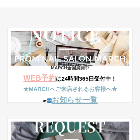
MARCH全国
展開中
WEB
予約
は
24時間365日受付中！
★MARCHへご来店されるお客様へ★
お知らせ一覧
☞