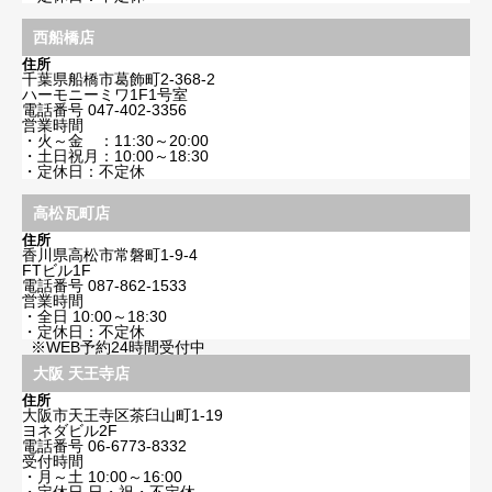
西船橋店
住所
千葉県船橋市葛飾町2-368-2
ハーモニーミワ1F1号室
電話番号
047-402-3356
営業時間
・火～金 ：11:30～20:00
・土日祝月：10:00～18:30
・定休日：不定休
高松瓦町店
住所
香川県高松市常磐町1-9-4
FTビル1F
電話番号
087-862-1533
営業時間
・全日 10:00～18:30
・定休日：不定休
※WEB予約24時間受付中
大阪 天王寺店
住所
大阪市天王寺区茶臼山町1-19
ヨネダビル2F
電話番号
06-6773-8332
受付時間
・月～土 10:00～16:00