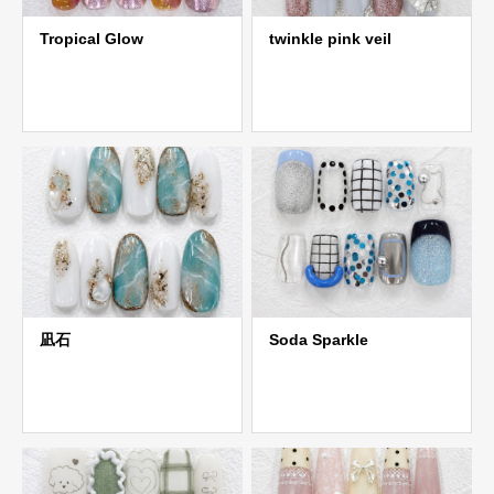
Tropical Glow
twinkle pink veil
凪石
Soda Sparkle