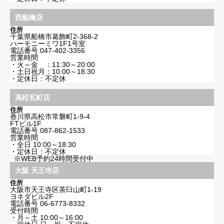
西船橋店
住所
千葉県船橋市葛飾町2-368-2
ハーモニーミワ1F1号室
電話番号
047-402-3356
営業時間
・火～金 ：11:30～20:00
・土日祝月：10:00～18:30
・定休日：不定休
高松瓦町店
住所
香川県高松市常磐町1-9-4
FTビル1F
電話番号
087-862-1533
営業時間
・全日 10:00～18:30
・定休日：不定休
※WEB予約24時間受付中
大阪 天王寺店
住所
大阪市天王寺区茶臼山町1-19
ヨネダビル2F
電話番号
06-6773-8332
受付時間
・月～土 10:00～16:00