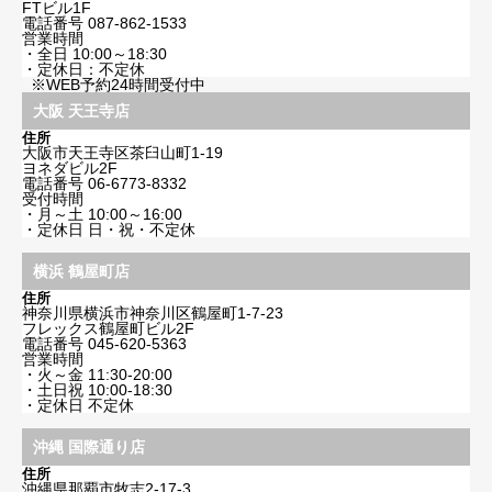
FTビル1F
電話番号
087-862-1533
営業時間
・全日 10:00～18:30
・定休日：不定休
※WEB予約24時間受付中
大阪 天王寺店
住所
大阪市天王寺区茶臼山町1-19
ヨネダビル2F
電話番号
06-6773-8332
受付時間
・月～土 10:00～16:00
・定休日 日・祝・不定休
横浜 鶴屋町店
住所
神奈川県横浜市神奈川区鶴屋町1-7-23
フレックス鶴屋町ビル2F
電話番号
045-620-5363
営業時間
・火～金 11:30-20:00
・土日祝 10:00-18:30
・定休日 不定休
沖縄 国際通り店
住所
沖縄県那覇市牧志2-17-3