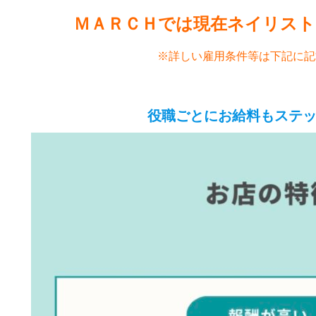
ＭＡＲＣＨでは現在ネイリス
※詳しい雇用条件等は下記に記
役職ごとにお給料もステ