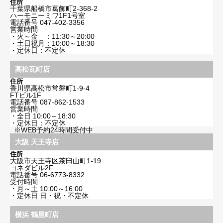
住所
千葉県船橋市葛飾町2-368-2
ハーモニーミワ1F1号室
電話番号
047-402-3356
営業時間
・火～金 ：11:30～20:00
・土日祝月：10:00～18:30
・定休日：不定休
高松瓦町店
住所
香川県高松市常磐町1-9-4
FTビル1F
電話番号
087-862-1533
営業時間
・全日 10:00～18:30
・定休日：不定休
※WEB予約24時間受付中
大阪 天王寺店
住所
大阪市天王寺区茶臼山町1-19
ヨネダビル2F
電話番号
06-6773-8332
受付時間
・月～土 10:00～16:00
・定休日 日・祝・不定休
横浜 鶴屋町店